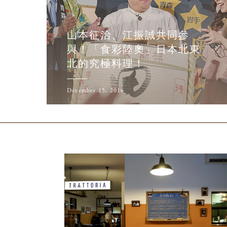
山本征治、江振誠共同參
與！「食彩陸奧」日本北東
北的究極料理！
December 15, 2016
閱讀更多