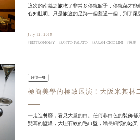
這次的南義之旅吃了非常多傳統館子，傳統菜才能
心知肚明。只是旅途的足跡一個蓋過一個，到了尾
「Santo Palato」，讓我的感官
July 12, 2018
BISTRONOMY
SANTO PALATO
SARAH CICOLINI
羅馬
難得一餐
極簡美學的極致展演！大阪米其林二星
一走進餐廳，看見大量的白。任何非白色的裝飾都
雙耳的壁燈，大理石紋的毛巾盤，纖長細頸的匙叉
皮革。桌與桌的間距很寬，遼闊的距離感加深