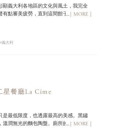
彰顯義大利各地區的文化與風土，我完全
聲有點審美疲勞，直到這間館子，羅馬的
...
MORE
義大利
餐廳La Cime
只是最低限度，也透露最高的美感。黑鏽
，溫潤無光的麵包陶盤。廁所的門把包了
...
MORE