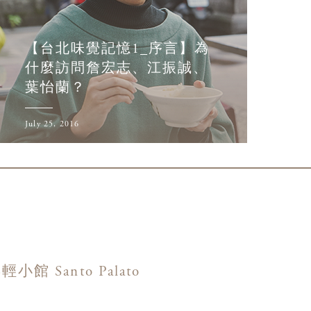
【台北味覺記憶1_序言】為
什麼訪問詹宏志、江振誠、
葉怡蘭？
July 25, 2016
 Santo Palato