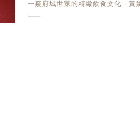
一窺府城世家的精緻飲食文化－黃
今年春節，很榮幸參加了黃婉玲老師的家宴。黃婉
著作並開辦料理教室，她襲自府城世家的氣度與手
呆，台菜真的不是只有小吃，也是有大菜的！這
February 26, 2018
黃婉玲
阿舍菜
台南
難得一餐
從智利到台北，做誠實的菜：拉丁美洲
RAW