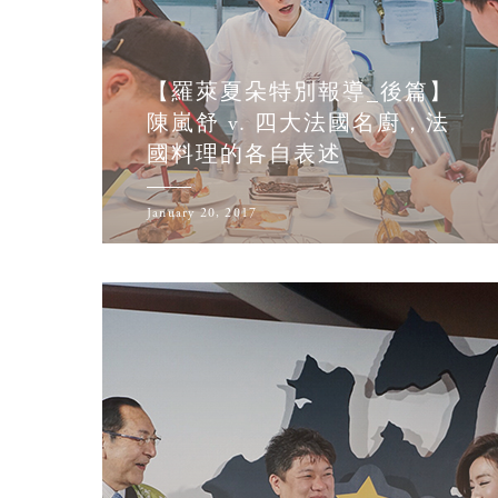
【羅萊夏朵特別報導_後篇】
陳嵐舒 v. 四大法國名廚，法
國料理的各自表述
January 20, 2017