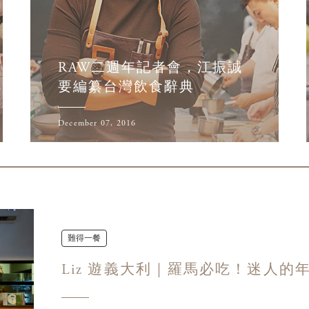
RAW二週年記者會，江振誠
要編纂台灣飲食辭典
December 07, 2016
難得一餐
Liz 遊義大利｜羅馬必吃！迷人的年輕小館