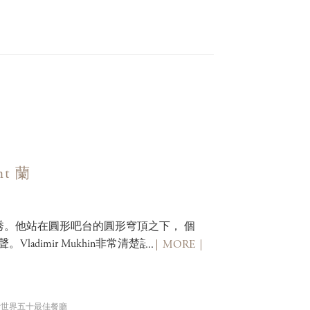
st
nt 蘭
主控大秀。他站在圓形吧台的圓形穹頂之下， 個
adimir Mukhin非常清楚該在
...
MORE
世界五十最佳餐廳