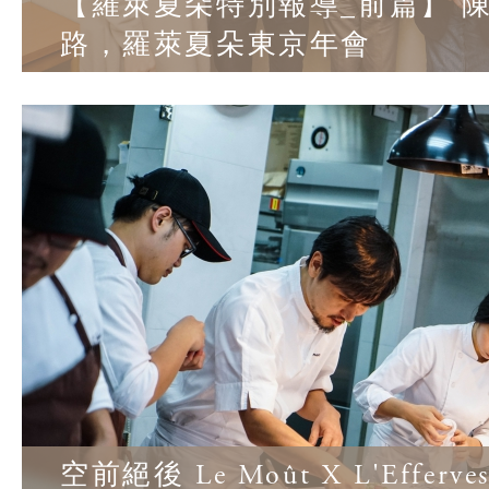
【羅萊夏朵特別報導_前篇】 
路，羅萊夏朵東京年會
空前絕後 Le Moût X L'Efferve