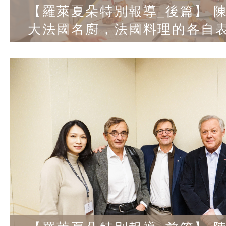
【羅萊夏朵特別報導_後篇】 陳嵐
大法國名廚，法國料理的各自