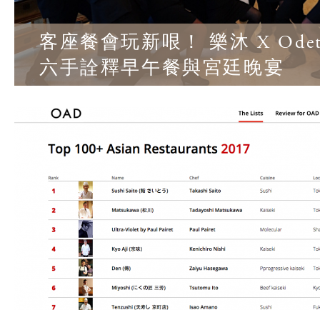
客座餐會玩新哏！ 樂沐 X Odett
六手詮釋早午餐與宮廷晚宴