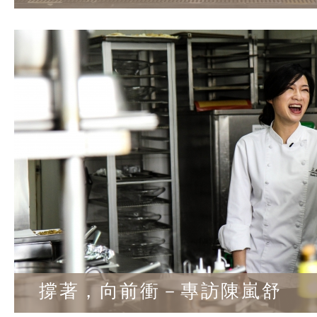
撐著，向前衝－專訪陳嵐舒