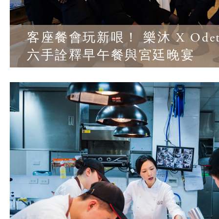
客座餐會玩新哏！ 樂沐 X Odett
六手詮釋早午餐與宮廷晚宴