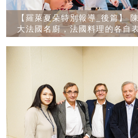
【羅萊夏朵特別報導_後篇】 陳嵐
大法國名廚，法國料理的各自