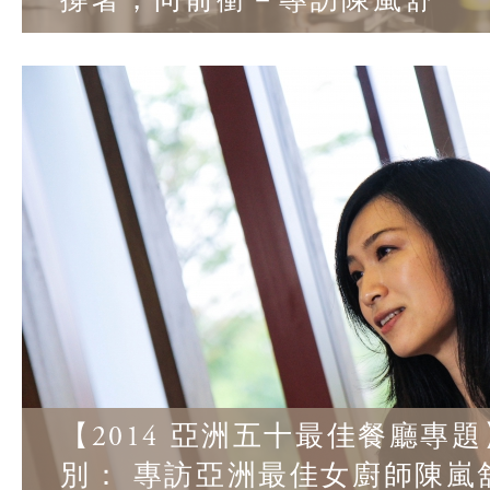
撐著，向前衝－專訪陳嵐舒
【2014 亞洲五十最佳餐廳專
別： 專訪亞洲最佳女廚師陳嵐