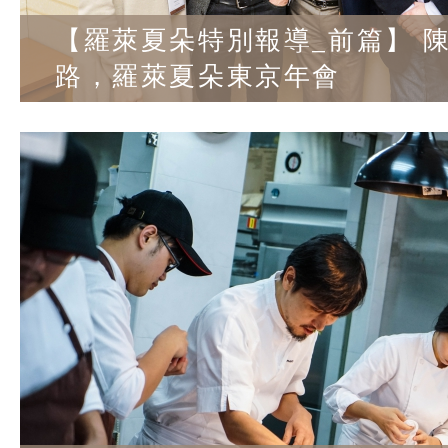
【羅萊夏朵特別報導_前篇】 
路，羅萊夏朵東京年會