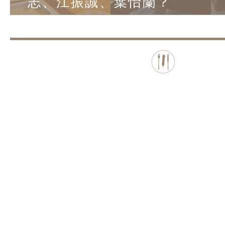
志、江振誠、葉怡蘭？