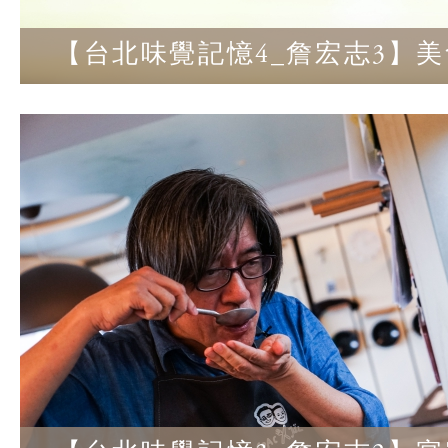
【台北味覺記憶4_詹宏志3】