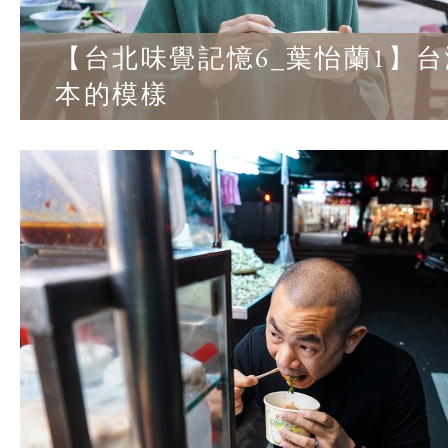
【台北味覺記憶6_葉怡蘭1】
本的模樣