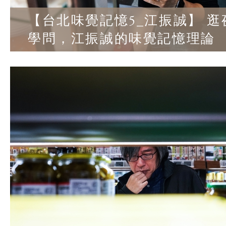
【台北味覺記憶5_江振誠】 
學問，江振誠的味覺記憶理論