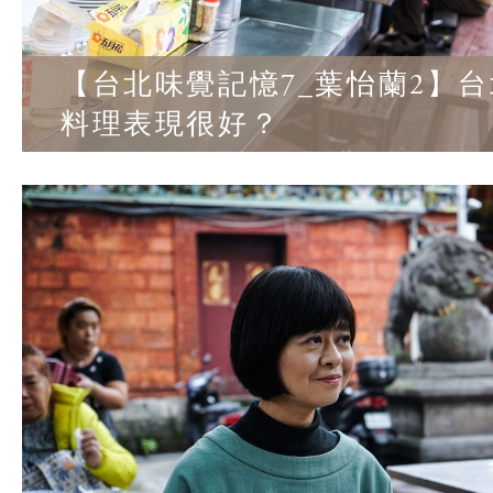
【台北味覺記憶7_葉怡蘭2】
料理表現很好？