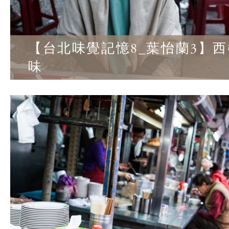
【台北味覺記憶8_葉怡蘭3】
味