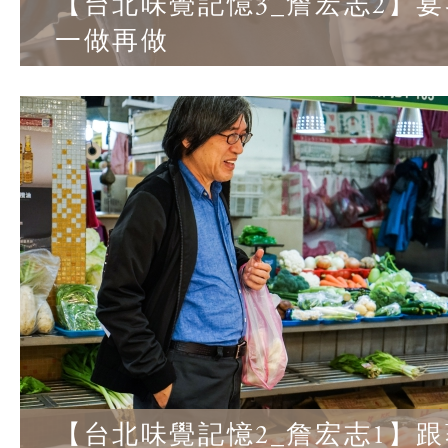
【台北味覺記憶3_詹宏志2】
一做再做
【台北味覺記憶2_詹宏志1】