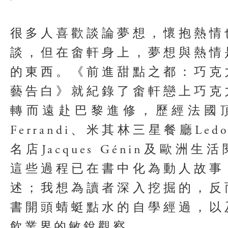
很多人喜歡談論夢想，懷抱熱情
談，但在畬軒身上，夢想與熱情
的東西。《前進甜點之都：巧克
藝告白》就紀錄了畬軒戀上巧克
轉而遠赴巴黎進修，歷經法國
Ferrandi、米其林三星餐廳Led
名店Jacques Génin及歐洲
這些過程已在書中化為動人故事
述；我想為讀者深入挖掘的，反
書開頭蜻蜓點水的自學經過，以