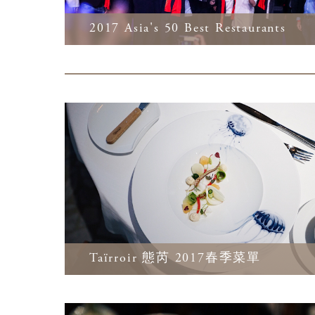
2017 Asia's 50 Best Restaurants
Taïrroir 態芮 2017春季菜單