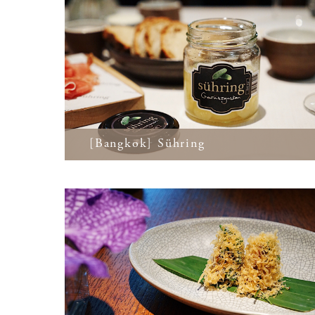
[Bangkok] Sühring