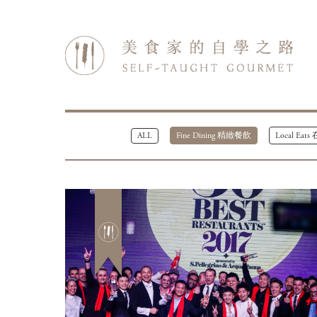
ALL
Fine Dining 精緻餐飲
Local Ea